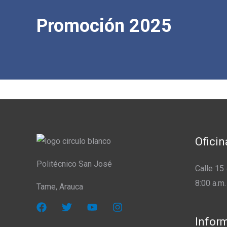
Promoción 20
25
Oficin
Politécnico San José
Calle 15
8:00 a.m.
Tame, Arauca
Infor